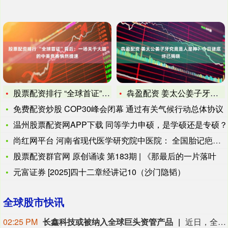
股票配资排行 “全球首证”背后：一场关于大脑的中美竞赛悄然提
犇盈配资 姜太公姜子牙究竟是人是神？今日谜底终已揭晓
免费配资炒股 COP30峰会闭幕 通过有关气候行动总体协议
温州股票配资网APP下载 同等学力申硕，是学硕还是专硕？
尚红网平台 河南省现代医学研究院中医院： 全国胎记疤痕元旦专
股票配资群官网 原创诵读 第183期 | 《那最后的一片落叶
元富证券 [2025]四十二章经讲记10（沙门隐韬）
全球股市快讯
02:25 PM
长鑫科技或被纳入全球巨头资管产品
近日，全球资产管理机构范达高级产品经理John Patrick Lee透露，美国机构投资者开始布局中国半导体，最早或于9月底将长鑫科技纳入范达旗下ETF。 范达成立于1955年，总部位于纽约，是一家由创始家族持有的全球资产管理公司，在纽约、上海、法兰克福、苏黎世、阿姆斯特丹、伦敦、悉尼等地设有办公室，旗下产品涵盖ETF、共同基金（公募基金）和专户等。其在中国拥有私募机构范达私募基金管理（上海）有限公司。 截至2026年6月30日，范达全球管理资产规模约2374亿美元。它管理着全球规模最大的半导体ETF——SMH，截至8月初，该基金总净资产约700亿美元。今年6月，范达(VanEck)在美国推出首只聚焦中国半导体的ETF——SMHC。（中国基金报）