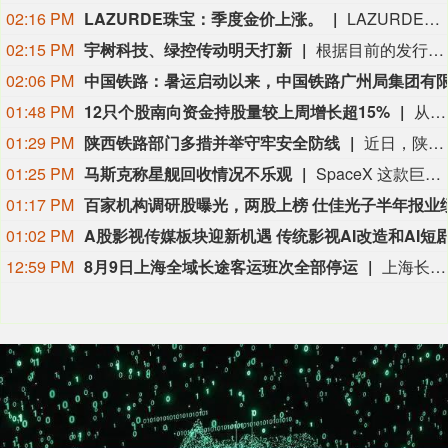
02:16 PM
LAZURDE珠宝：季度金价上涨。
LAZURDE珠宝：季度金价上涨。
02:15 PM
宇树科技、绿控传动明天打新
根据目前的发行安排，下周有4只新股申购，科创板2只，创业板、北交所各有1只。日程安排上，周一（8月10日）可申购科创板新股宇树科技、创业板新股绿控传动、北交所新股双英集团，周五（8月14日）可申购科创板新股高凯技术。
02:06 PM
01:48 PM
12只个股南向资金持股量较上周增长超15%
从持股量变化来看，最近一周12只个股获得南向资金持股量较上周增长超15%，其中3只个股持股量增长均超100%。明略科技-W居首，环比增长624.44%；安克创新、圣邦股份、海致科技集团增幅居前，持股量较上周分别增长169.98%、113.25%、43.27%。
01:29 PM
陕西铁路部门多措并举守牢安全防线
近日，陕西多地出现强降雨天气，给铁路运输安全带来严峻挑战。中国铁路西安局集团有限公司（以下简称“西安铁路局”）织密人防、物防、技防立体防护网，进一步压实安全责任，强化安全隐患排查整治，加强科技运用，以多项硬核举措守牢铁路运输安全防线。
01:25 PM
马斯克称星舰回收情况不乐观
SpaceX 这款巨型火箭于 7 月 24 日进行了第 13 次试飞，从公司位于得克萨斯州南部的 Starbase 基地升空。此次试飞整体表现相当不错，尤其是星舰高达 171 英尺（约 52 米）的上面级飞船“Ship”。它按照计划在澳大利亚西部外海的印度洋海域溅落。 更令人意外的是，Ship 首次在溅落后成功保持完整。即使翻倒并撞击海面，仍然没有解体。目前其依旧保持完整状态，SpaceX 正在将其拖向澳大利亚西部的海岸，以便进行更详细的检查。不过，SpaceX 创始人兼首席执行官埃隆 · 马斯克在 8 月 7 日表示，这次雄心勃勃的回收行动可能难以成功。 马斯克当天下午通过自己旗下的社交平台 X 写道：“遗憾的是，目前来看，回收 Ship 的情况并不乐观。不过，我们还是成功获得了隔热罩和发动机关键区域的近距离照片，这些照片将用于未来的升级改进。” 他是在回应 SpaceX 大约一小时前发布的一则消息。SpaceX 在这篇帖子中介绍了回收工作的最新进展，并公布了两张照片和一段视频。 SpaceX 表示，回收团队“正在克服恶劣的作业条件和越来越汹涌的海况，努力将这艘长达 52 米的飞船拖回港口”。
01:17 PM
01:02 PM
12:59 PM
8月9日上海全域长途客运班次全部停运
上海长途汽车客运总站有限公司介绍，受今年第13号台风 “白海豚” 外围影响，上海发布暴雨红色预警，根据行业管理部门管控要求，2026年8月9日上海全域长途客运班次全部停运，上海长途客运总站临时关停。