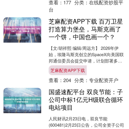
查看：
177
分类：
在线配资炒股平
台
芝麻配资APP下载 百万卫星
打造算力堡垒，马斯克画了
一个饼，中国也画一个？
【文/胡祥熙 编辑/周远方】 2026年伊
始，埃隆马斯克创立的SpaceX向美国联
邦通信委员会提交申请，计划部署多达
100万颗卫星，意在构建全球首个“轨道
芝麻配资APP下载
数据中....
查看：
204
分类：
专业配资开户
国盛速配平台 双良节能：子
公司中标1亿元H级联合循环
电站项目
人民财讯2月23日电，双良节能
(600481)2月23日公告，公司全资子公司