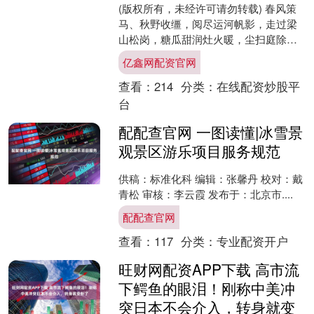
(版权所有，未经许可请勿转载) 春风策
马、秋野收缰，阅尽运河帆影，走过梁
山松岗，糖瓜甜润灶火暖，尘扫庭除岁
华香，2026的钟声在时光里悠悠回荡。
亿鑫网配资官网
我们期待新年，....
查看：
214
分类：
在线配资炒股平
台
配配查官网 一图读懂|冰雪景
观景区游乐项目服务规范
供稿：标准化科 编辑：张馨丹 校对：戴
青松 审核：李云霞 发布于：北京市....
配配查官网
查看：
117
分类：
专业配资开户
旺财网配资APP下载 高市流
下鳄鱼的眼泪！刚称中美冲
突日本不会介入，转身就变