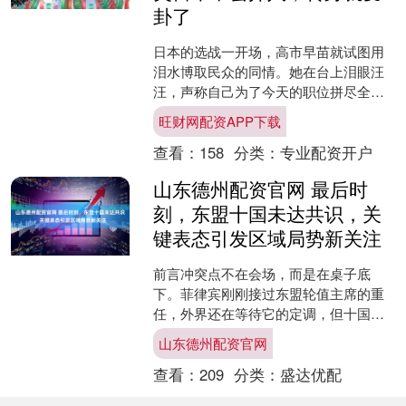
卦了
日本的选战一开场，高市早苗就试图用
泪水博取民众的同情。她在台上泪眼汪
汪，声称自己为了今天的职位拼尽全
力，30多年的艰辛才换来如今的地位。
旺财网配资APP下载
然而，这一幕很快变得有些....
查看：
158
分类：
专业配资开户
山东德州配资官网 最后时
刻，东盟十国未达共识，关
键表态引发区域局势新关注
前言冲突点不在会场，而是在桌子底
下。菲律宾刚刚接过东盟轮值主席的重
任，外界还在等待它的定调，但十国外
长却先做出了决策，给了一个意外的刹
山东德州配资官网
车信号。缅甸的选举没有得到....
查看：
209
分类：
盛达优配