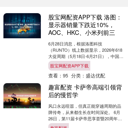
股宝网配资APP下载 洛图：
显示器销量下跌近10%，
AOC、HKC、小米列前三
6月28日消息，根据洛图科技
（RUNTO）线上数据显示，2026年618
大促周期（5月18日-6月21日），中国显
示器线上全渠道平台（含抖音快手等新
股宝网配资APP下载
兴电商）的零....
查看：
95
分类：
盛达优配
趣富配资 卡萨帝高端引领背
后的慢哲学
风口永远喧嚣，但真正能穿越周期的品
牌传奇，从来都生长在时间深处。 6月
26日，第11届卡萨帝思享荟暨20周年品
牌盛典在重庆启幕。回望传奇之路、发
趣富配资