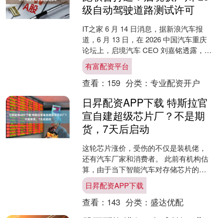
级自动驾驶道路测试许可
IT之家 6 月 14 日消息，据新浪汽车报
道，6 月 13 日，在 2026 中国汽车重庆
论坛上，启境汽车 CEO 刘嘉铭透露，启
境已拿下广州市 L3 级自动....
有富配资平台
查看：
159
分类：
专业配资开户
日昇配资APP下载 特斯拉官
宣自建超级芯片厂？不是期
货，7天后启动
这轮芯片涨价，受伤的不仅是装机佬，
还有汽车厂家和消费者。 此前有机构估
算，由于当下智能汽车对存储芯片的需
求相比燃油车增幅巨大，因此每辆车的
日昇配资APP下载
生产成本至少增加600....
查看：
143
分类：
盛达优配