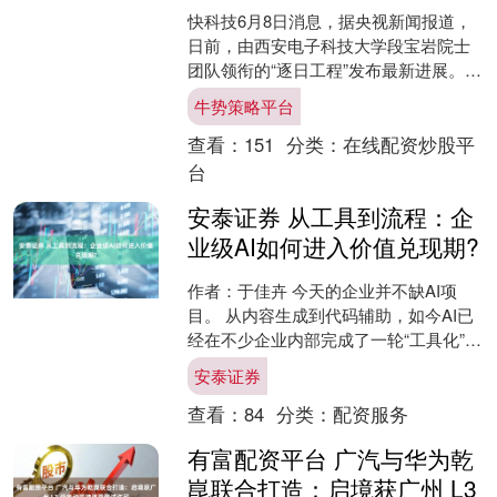
快科技6月8日消息，据央视新闻报道，
日前，由西安电子科技大学段宝岩院士
团队领衔的“逐日工程”发布最新进展。
目前，团队已突破空间太阳能电站与微
牛势策略平台
波无线传能多项关键....
查看：
151
分类：
在线配资炒股平
台
安泰证券 从工具到流程：企
业级AI如何进入价值兑现期?
作者：于佳卉 今天的企业并不缺AI项
目。 从内容生成到代码辅助，如今AI已
经在不少企业内部完成了一轮“工具化”渗
透。不仅提升了个人的工作效率，也让
安泰证券
企业看到了智能....
查看：
84
分类：
配资服务
有富配资平台 广汽与华为乾
崑联合打造：启境获广州 L3