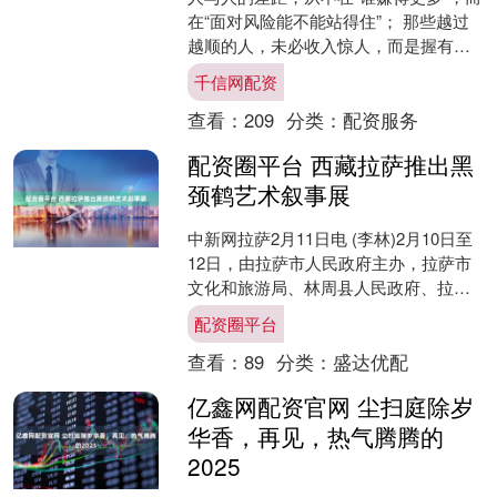
在“面对风险能不能站得住”； 那些越过
越顺的人，未必收入惊人，而是握有关
键砝码——专属自己的“小生意”。 它可
千信网配资
能是下班后摆....
查看：
209
分类：
配资服务
配资圈平台 西藏拉萨推出黑
颈鹤艺术叙事展
中新网拉萨2月11日电 (李林)2月10日至
12日，由拉萨市人民政府主办，拉萨市
文化和旅游局、林周县人民政府、拉萨
市文学艺术界联合会承办的展览“羽翼之
配资圈平台
下：黑颈鹤....
查看：
89
分类：
盛达优配
亿鑫网配资官网 尘扫庭除岁
华香，再见，热气腾腾的
2025