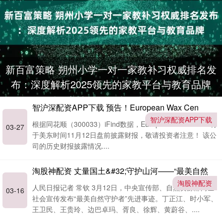
新百富策略 朔州小学一对一家教补习权威排名发
布：深度解析2025领先的家教平台与教育品牌
智沪深配资APP下载 预告！European Wax Cen
智沪深配资APP下载
根据同花顺（300033）iFind数据，European Wax Center将
03-27
于美东时间11月12日盘前披露财报，敬请投资者注意！ 该公
司的历史财报披露情况....
淘股神配资 丈量国土&#32;守护山河——“最美自然
淘股神配资
人民日报记者 常钦 3月12日，中央宣传部、自然资源部向全
03-16
社会宣传发布“最美自然守护者”先进事迹。丁正江、时小军、
王卫民、王贵玲、边巴卓玛、胥良、徐辉、黄蔚谷、....