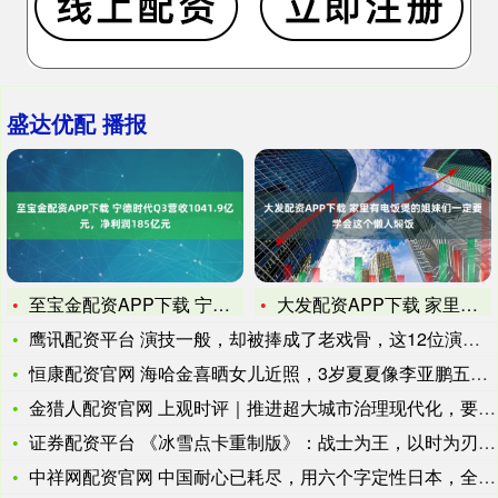
盛达优配 播报
至宝金配资APP下载 宁德时代Q3营收1041.9亿元，净利
大发配资APP下载 家里有电饭煲的姐妹们一定要学会这个懒人焖
鹰讯配资平台 演技一般，却被捧成了老戏骨，这12位演员到底骗
恒康配资官网 海哈金喜晒女儿近照，3岁夏夏像李亚鹏五官端正，
金猎人配资官网 上观时评｜推进超大城市治理现代化，要坚持和落
证券配资平台 《冰雪点卡重制版》：战士为王，以时为刃踏平冰封
中祥网配资官网 中国耐心已耗尽，用六个字定性日本，全世界的媒