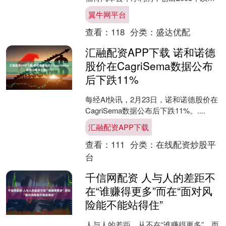
最大年度亏损。 福特汽车日前发布的
翼牛网平台
2025年第四季度及....
查看：
118
分类：
盛达优配
汇融配资APP下载 诺和诺德
股价在CagriSema数据公布
后下跌11%
每经AI快讯，2月23日，诺和诺德股价在
CagriSema数据公布后下跌11%。....
汇融配资APP下载
查看：
111
分类：
在线配资炒股平
台
千信网配资 人与人的差距不
在“谁赚得更多”而在“面对风
险能不能站得住”
人与人的差距，从不在“谁赚得更多”，而