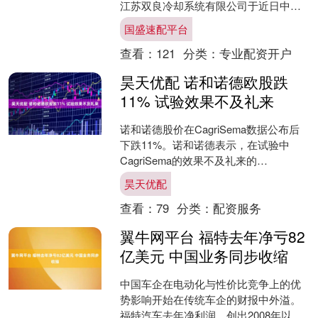
江苏双良冷却系统有限公司于近日中标
中东地区H级联合循环电站项目空冷岛
国盛速配平台
（ACC）系统，....
查看：
121
分类：
专业配资开户
昊天优配 诺和诺德欧股跌
11% 试验效果不及礼来
诺和诺德股价在CagriSema数据公布后
下跌11%。诺和诺德表示，在试验中
CagriSema的效果不及礼来的
Zepbound。....
昊天优配
查看：
79
分类：
配资服务
翼牛网平台 福特去年净亏82
亿美元 中国业务同步收缩
中国车企在电动化与性价比竞争上的优
势影响开始在传统车企的财报中外溢。
福特汽车去年净利润，创出2008年以来