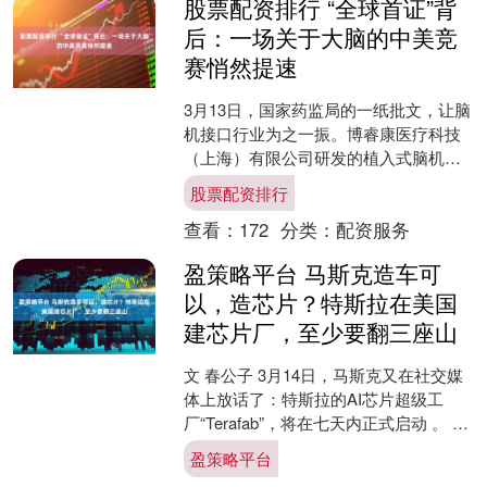
股票配资排行 “全球首证”背
后：一场关于大脑的中美竞
赛悄然提速
3月13日，国家药监局的一纸批文，让脑
机接口行业为之一振。博睿康医疗科技
（上海）有限公司研发的植入式脑机接
口手部运动功能代偿系统NEO，正式获
股票配资排行
得第三类医疗器械注....
查看：
172
分类：
配资服务
盈策略平台 马斯克造车可
以，造芯片？特斯拉在美国
建芯片厂，至少要翻三座山
文 春公子 3月14日，马斯克又在社交媒
体上放话了：特斯拉的AI芯片超级工
厂“Terafab”，将在七天内正式启动 。 消
息一出，资本市场一阵骚动。有人欢
盈策略平台
呼“美....